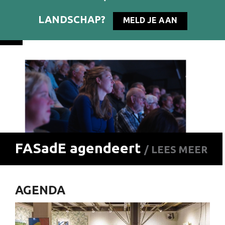
LANDSCHAP?
MELD JE AAN
FASadE agendeert
/ LEES MEER
AGENDA