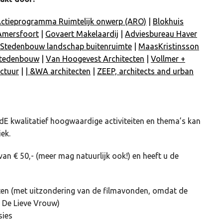
ctieprogramma Ruimtelijk onwerp (ARO)
|
Blokhuis
Amersfoort
|
Govaert Makelaardij
|
Adviesbureau Haver
Stedenbouw landschap buitenruimte
|
MaasKristinsson
 stedenbouw
|
Van Hoogevest Architecten
|
Vollmer +
ctuur
| |
&WA architecten
|
ZEEP, architects and urban
E kwalitatief hoogwaardige activiteiten en thema’s kan
ek.
van € 50,- (meer mag natuurlijk ook!) en heeft u de
iten (met uitzondering van de filmavonden, omdat de
 De Lieve Vrouw)
sies