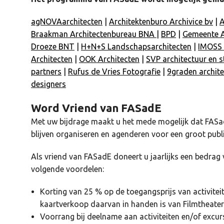
agNOVAarchitecten
|
Architektenburo Archivice bv
|
A
Braakman Architectenbureau BNA
|
BPD
|
Gemeente 
Droeze BNT
|
H+N+S Landschapsarchitecten
|
IMOSS 
Architecten
|
OOK Architecten
|
SVP architectuur en
partners
|
Rufus de Vries Fotografie
|
9graden archite
designers
Word Vriend van FASadE
Met uw bijdrage maakt u het mede mogelijk dat FASad
blijven organiseren en agenderen voor een groot publi
Als vriend van FASadE doneert u jaarlijks een bedrag 
volgende voordelen:
Korting van 25 % op de toegangsprijs van activite
kaartverkoop daarvan in handen is van Filmtheater
Voorrang bij deelname aan activiteiten en/of excur