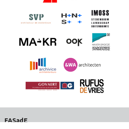
FASadE
Stad van Cahen