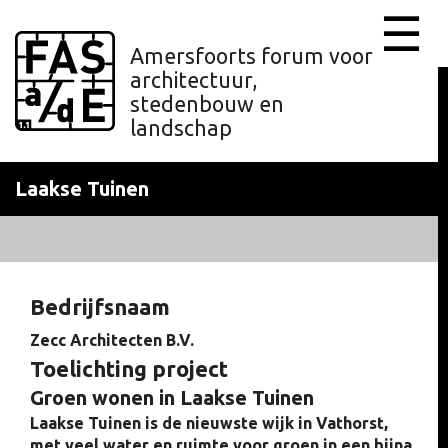
☰
Amersfoorts forum voor
architectuur,
stedenbouw en
landschap
Laakse Tuinen
Bedrijfsnaam
Zecc Architecten B.V.
Toelichting project
Groen wonen in Laakse Tuinen
Laakse Tuinen is de nieuwste wijk in Vathorst,
met veel water en ruimte voor groen in een bijna